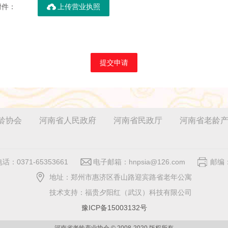

附件：
上传营业执照
提交申请
龄协会
河南省人民政府
河南省民政厅
河南省老龄
话：0371-65353661
电子邮箱：hnpsia@126.com
邮编：
地址：郑州市惠济区香山路迎宾路省老年公寓
技术支持：福贵夕阳红（武汉）科技有限公司
豫ICP备15003132号