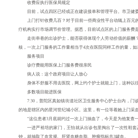
收费应执行医保局规定
目前，试点四区已经或正在建设接单和管理平台。市卫健
上门打针收费几百？对于目前一些商业性平台动辄上百元的
疗机构实行市场调节价管理。据悉，目前试点区的上门服务费是
走街串巷的出诊护士，能否获得体现个人劳动价值的薪酬
核，一次上门服务的工作量相当于4次在医院同样工作的量，如果
服务项目
诊疗费能用医保上门服务费很亲民
病人说：这个政府项目让人放心
身体不舒服不用去医院，网上约个护士就能上门，这种以
多数项目能进医保
7:30，普陀区真如镇街道社区卫生服务中心护士台内，
的地是辖区内的星河世纪城小区。这里，有一位等着她上门采血
“这位患者3月底就约过一次上门抽血了，今天是为他复查
一进严裕培的家门，王怡就从出诊包里掏出了一次性鞋套
钟，就抽取了血常规、肝肾血糖血脂、肿瘤指标共3罐血。