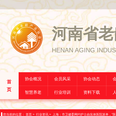
河南省老
HENAN AGING INDUS
协会概况
会员风采
协会动态
首
页
智慧养老
行业培训
资料下载
您当前的位置：
首页
>
行业资讯
>
上海：市卫健委网约护士由实体医院派单，“医