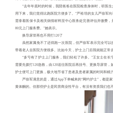
“去年年底时的时候，我陪爸爸在医院检查身体时，听医生
用下来，我们觉得比跑医院方便多了。”严裕培的女儿严徐军向
需拿着医保卡及相关病情材料至中心医务处完善评估并缴费，
80元上门服务费。”她表示。
换导尿管再也不用打120了
虽然家属免不了还得跑一次医院，但严徐军表示完全可以
带着老人去医院方便很多。比如今天，护士上门后我就能正常
“多亏有了护士上门服务，我们轻松了许多。”王女士在长
需要先拨打120急救，由120送往医院后再挂号、更换导尿管
护士便可上门更换，极大地节省了患者及患者家属的时间和精力
严徐军满意的是，通过App下单喊来的“网约护士”，都
黄体酮的。但那些护士是民营商业性平台，有没有资质我们也