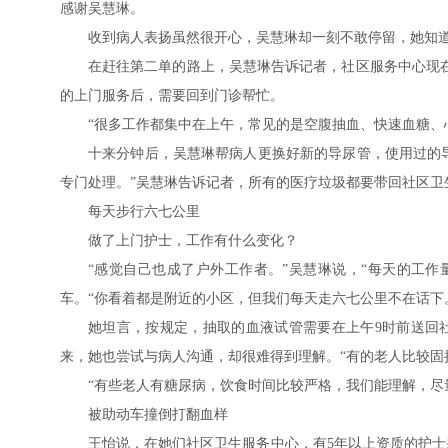
感谢吴慧琳。
收到病人表扬虽然很开心，吴慧琳却一刻不敢停留，她知
在赶往第二单的路上，吴慧琳告诉记者，社区服务中心现在
的上门服务后，需要回到门诊帮忙。
“很多工作都集中在上午，常见的是空腹抽血、快速血糖、
十来分钟后，吴慧琳帮病人更换好新的导尿管，使用过的
专门处理。”吴慧琳告诉记者，所有的医疗垃圾都要带回社区卫
每天步行六七公里
做了上门护士，工作有什么变化？
“感觉自己也成了户外工作者。”吴慧琳说，“每天的工
车。“你看着都是附近的小区，但我们每天走六七公里不在话下
她坦言，按规定，抽取的血液试管需要在上午9时前送回
来，她也尝试与病人沟通，却很难得到理解。“有的老人比较固
“有些老人有糖尿病，饮食时间比较严格，我们能理解，尽
被助动车撞倒打翻血样
王怡说，在她们社区卫生服务中心，有5年以上资质的护士